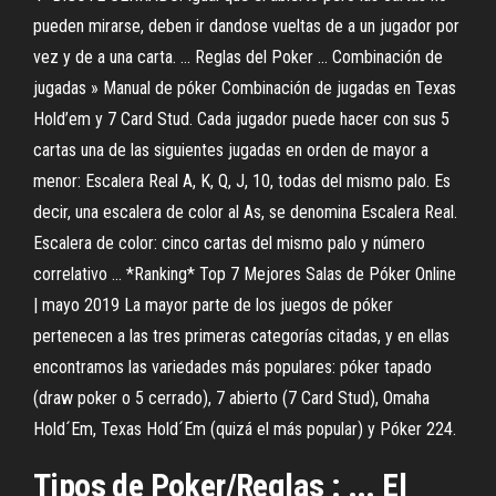
pueden mirarse, deben ir dandose vueltas de a un jugador por
vez y de a una carta. ... Reglas del Poker ... Combinación de
jugadas » Manual de póker Combinación de jugadas en Texas
Hold’em y 7 Card Stud. Cada jugador puede hacer con sus 5
cartas una de las siguientes jugadas en orden de mayor a
menor: Escalera Real A, K, Q, J, 10, todas del mismo palo. Es
decir, una escalera de color al As, se denomina Escalera Real.
Escalera de color: cinco cartas del mismo palo y número
correlativo ... *Ranking* Top 7 Mejores Salas de Póker Online
| mayo 2019 La mayor parte de los juegos de póker
pertenecen a las tres primeras categorías citadas, y en ellas
encontramos las variedades más populares: póker tapado
(draw poker o 5 cerrado), 7 abierto (7 Card Stud), Omaha
Hold´Em, Texas Hold´Em (quizá el más popular) y Póker 224.
Tipos de Poker/Reglas : ... El