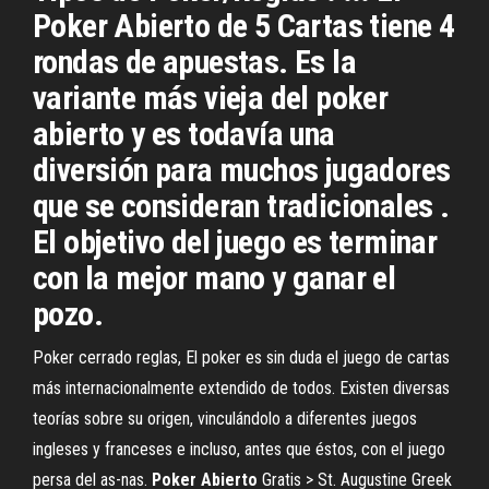
Poker Abierto de 5 Cartas tiene 4
rondas de apuestas. Es la
variante más vieja del poker
abierto y es todavía una
diversión para muchos jugadores
que se consideran tradicionales .
El objetivo del juego es terminar
con la mejor mano y ganar el
pozo.
Poker cerrado reglas, El poker es sin duda el juego de cartas
más internacionalmente extendido de todos. Existen diversas
teorías sobre su origen, vinculándolo a diferentes juegos
ingleses y franceses e incluso, antes que éstos, con el juego
persa del as-nas.
Poker Abierto
Gratis > St. Augustine Greek