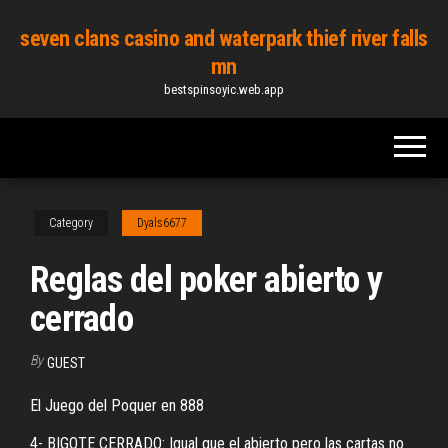
Skip
seven clans casino and waterpark thief river falls
to
mn
the
bestspinsoyic.web.app
content
Category
Dyals6677
Reglas del poker abierto y
cerrado
By
GUEST
El Juego del Poquer en 888
4- BIGOTE CERRADO: Igual que el abierto pero las cartas no